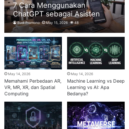
7 Cara Menggunakan
ChatGPT sebagai Asisten
Pribadi di Kantor
Budi Pramono
May 15, 2026
48
May 14, 2026
May 14, 2026
Memahami Perbedaan AR,
Machine Learning vs Deep
VR, MR, XR, dan Spatial
Learning vs AI: Apa
Computing
Bedanya?