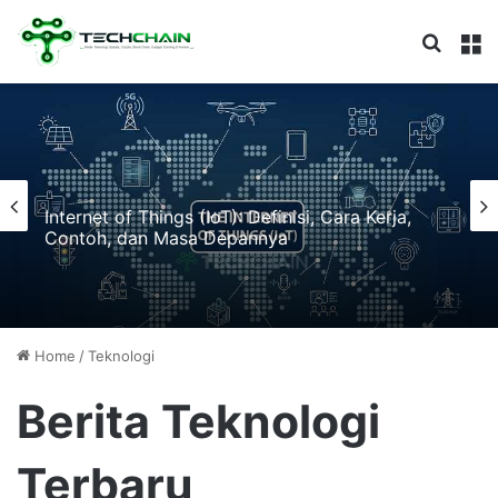
Search
M
Internet of Things (IoT): Definisi, Cara Kerja,
Contoh, dan Masa Depannya
Home
/
Teknologi
Berita Teknologi
Terbaru