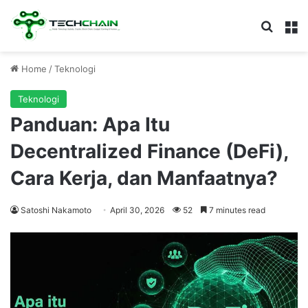
Search
M
Home
/
Teknologi
Teknologi
Panduan: Apa Itu
Decentralized Finance (DeFi),
Cara Kerja, dan Manfaatnya?
Satoshi Nakamoto
April 30, 2026
52
7 minutes read