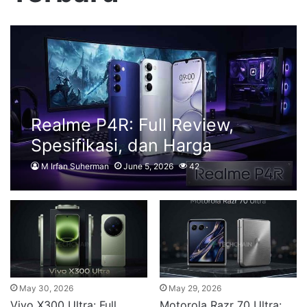
Realme P4R: Full Review,
Spesifikasi, dan Harga
M Irfan Suherman
June 5, 2026
42
May 30, 2026
May 29, 2026
Vivo X300 Ultra: Full
Motorola Razr 70 Ultra: