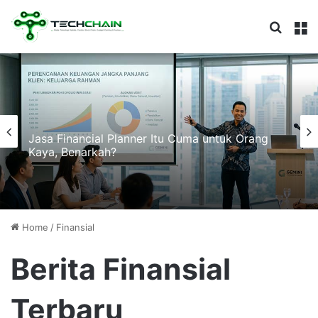
Search
M
Jasa Financial Planner Itu Cuma untuk Orang
Kaya, Benarkah?
Home
/
Finansial
Berita Finansial
Terbaru