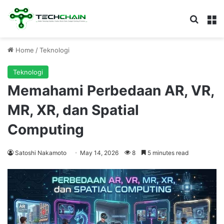
Search
M
Home
/
Teknologi
Teknologi
Memahami Perbedaan AR, VR,
MR, XR, dan Spatial
Computing
Satoshi Nakamoto
May 14, 2026
8
5 minutes read