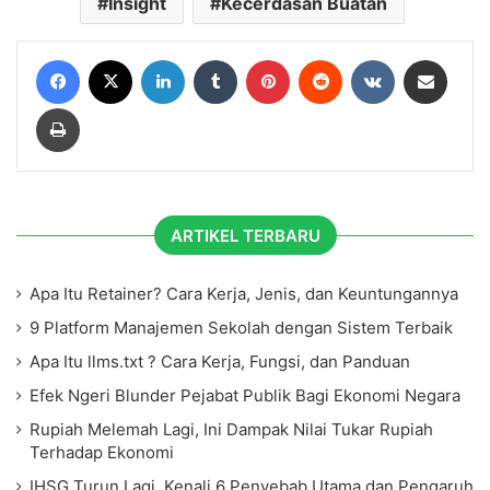
Insight
Kecerdasan Buatan
Facebook
X
LinkedIn
Tumblr
Pinterest
Reddit
VKontakte
Share via Email
Print
ARTIKEL TERBARU
Apa Itu Retainer? Cara Kerja, Jenis, dan Keuntungannya
9 Platform Manajemen Sekolah dengan Sistem Terbaik
Apa Itu llms.txt ? Cara Kerja, Fungsi, dan Panduan
Efek Ngeri Blunder Pejabat Publik Bagi Ekonomi Negara
Rupiah Melemah Lagi, Ini Dampak Nilai Tukar Rupiah
Terhadap Ekonomi
IHSG Turun Lagi, Kenali 6 Penyebab Utama dan Pengaruh