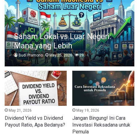
Saham Lokal vs Luar Negeri:
Mana yang Lebih
Menguntungkan?
Budi Pramono
May 25, 2026
29
May 21, 2026
May 19, 2026
Dividend Yield vs Dividend
Jangan Bingung! Ini Cara
Payout Ratio, Apa Bedanya?
Investasi Reksadana untuk
Pemula