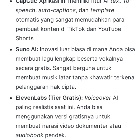
CapCut:
Aplikasi ini memiliki fitur AI
text-to-
speech
,
auto-captions
, dan
template
otomatis yang sangat memudahkan para
pembuat konten di TikTok dan YouTube
Shorts.
Suno AI:
Inovasi luar biasa di mana Anda bisa
membuat lagu lengkap beserta vokalnya
secara gratis. Sangat berguna untuk
membuat musik latar tanpa khawatir terkena
pelanggaran hak cipta.
ElevenLabs (Tier Gratis):
Voiceover
AI
paling realistis saat ini. Anda bisa
menggunakan versi gratisnya untuk
membuat narasi video dokumenter atau
audiobook
pendek.