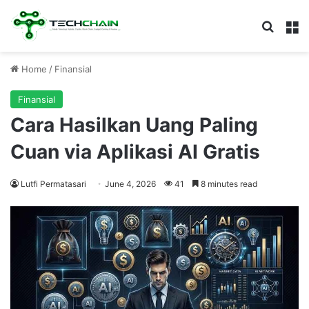
Search
M
Home
/
Finansial
Finansial
Cara Hasilkan Uang Paling
Cuan via Aplikasi AI Gratis
Lutfi Permatasari
June 4, 2026
41
8 minutes read