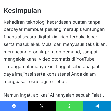
Kesimpulan
Kehadiran teknologi kecerdasan buatan tanpa
berbayar membuat peluang meraup keuntungan
finansial secara digital kini kian terbuka lebar
serta masuk akal. Mulai dari menyusun teks iklan,
merancang produk print on demand, sampai
mengelola kanal video otomatis di YouTube,
rintangan utamanya kini tinggal seberapa jauh
daya imajinasi serta konsistensi Anda dalam
menguasai teknologi tersebut.
Namun ingat, aplikasi AI hanyalah sebuah “alat”.
Alat sekuat apa pun tidak akan menghasilkan
mahakarya jika tidak dipegang oleh pengrajin