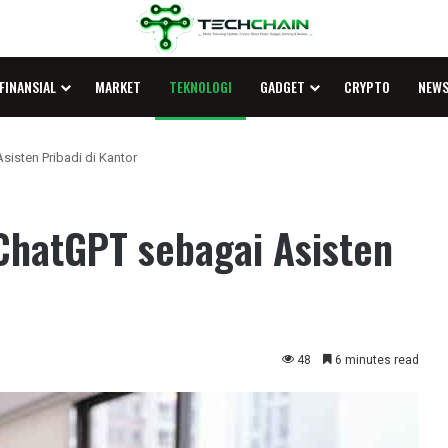
FINANSIAL
MARKET
TEKNOLOGI
GADGET
CRYPTO
NEW
isten Pribadi di Kantor
hatGPT sebagai Asisten
48
6 minutes read