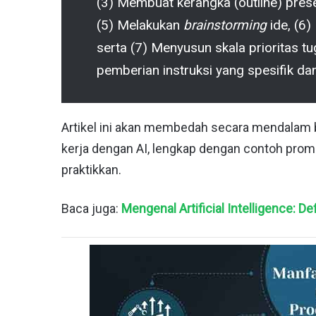
(3) Membuat kerangka (outline) presen
(5) Melakukan
brainstorming
ide, (6)
serta (7) Menyusun skala prioritas tu
pemberian instruksi yang spesifik dan
Artikel ini akan membedah secara mendalam
kerja dengan AI, lengkap dengan contoh prom
praktikkan.
Baca juga:
Mengenal Artificial Intelligence: De