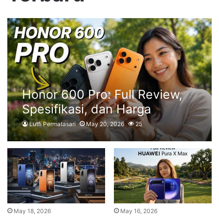
Honor 600 Pro: Full Review,
Spesifikasi, dan Harga
Terbaru
Lutfi Permatasari
May 20, 2026
25
May 18, 2026
May 16, 2026