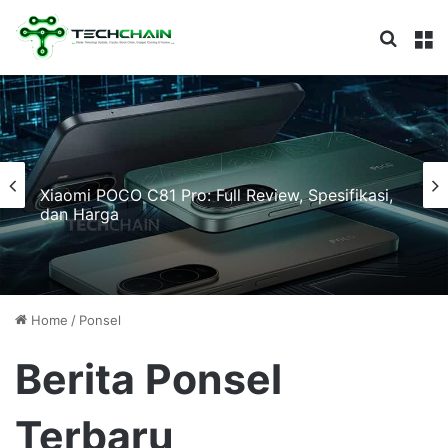
Search
M
Xiaomi POCO C81 Pro: Full Review, Spesifikasi,
dan Harga
Home
/
Ponsel
Berita Ponsel
Terbaru