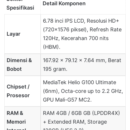
Detail Komponen
Spesifikasi
6.78 inci IPS LCD, Resolusi HD+
(720×1576 piksel), Refresh Rate
Layar
120Hz, Kecerahan 700 nits
(HBM).
Dimensi &
167.92 x 79.12 x 7.64 mm, Berat
Bobot
195 gram.
MediaTek Helio G100 Ultimate
Chipset /
(6nm), Octa-core up to 2.2 GHz,
Prosesor
GPU Mali-G57 MC2.
RAM &
RAM 4GB / 6GB GB (LPDDR4X)
Memori
+ Extended RAM, Storage