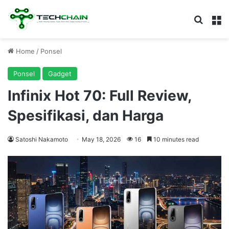
Search
M
Home
/
Ponsel
Ponsel
Gadget
Infinix Hot 70: Full Review,
Spesifikasi, dan Harga
Satoshi Nakamoto
May 18, 2026
16
10 minutes read