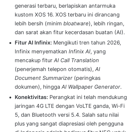
generasi terbaru, berlapiskan antarmuka
kustom XOS 16. XOS terbaru ini dirancang
lebih bersih (minim
bloatware
), lebih ringan,
dan sarat akan fitur kecerdasan buatan (AI).
Fitur AI Infinix:
Mengikuti tren tahun 2026,
Infinix menyematkan
Infinix AI
, yang
mencakup fitur
AI Call Translation
(penerjemah telepon otomatis),
AI
Document Summarizer
(peringkas
dokumen), hingga
AI Wallpaper Generator
.
Konektivitas:
Perangkat ini telah mendukung
jaringan 4G LTE dengan VoLTE ganda, Wi-Fi
5, dan Bluetooth versi 5.4. Salah satu nilai
plus yang sangat diapresiasi oleh pengguna