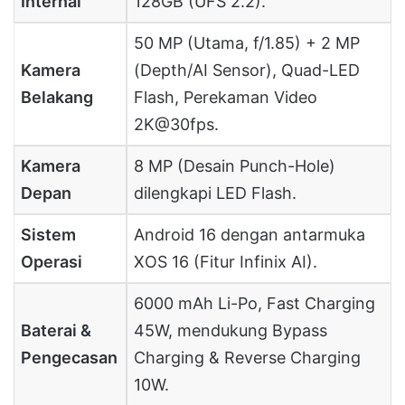
Internal
128GB (UFS 2.2).
50 MP (Utama, f/1.85) + 2 MP
Kamera
(Depth/AI Sensor), Quad-LED
Belakang
Flash, Perekaman Video
2K@30fps.
Kamera
8 MP (Desain Punch-Hole)
Depan
dilengkapi LED Flash.
Sistem
Android 16 dengan antarmuka
Operasi
XOS 16 (Fitur Infinix AI).
6000 mAh Li-Po, Fast Charging
Baterai &
45W, mendukung Bypass
Pengecasan
Charging & Reverse Charging
10W.