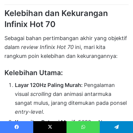
Kelebihan dan Kekurangan
Infinix Hot 70
Sebagai bahan pertimbangan akhir yang objektif
dalam
review Infinix Hot 70
ini, mari kita
rangkum poin kelebihan dan kekurangannya:
Kelebihan Utama:
Layar 120Hz Paling Murah:
Pengalaman
visual
scrolling
dan animasi antarmuka
sangat mulus, jarang ditemukan pada ponsel
entry-level
.
Kapasitas Baterai Masif:
5600 mAh
memastikan pengguna tidak perlu membawa