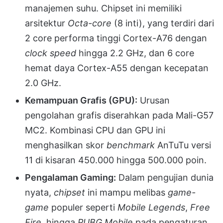
manajemen suhu. Chipset ini memiliki
arsitektur
Octa-core
(8 inti), yang terdiri dari
2 core performa tinggi Cortex-A76 dengan
clock speed
hingga 2.2 GHz, dan 6 core
hemat daya Cortex-A55 dengan kecepatan
2.0 GHz.
Kemampuan Grafis (GPU):
Urusan
pengolahan grafis diserahkan pada Mali-G57
MC2. Kombinasi CPU dan GPU ini
menghasilkan skor
benchmark
AnTuTu versi
11 di kisaran 450.000 hingga 500.000 poin.
Pengalaman Gaming:
Dalam pengujian dunia
nyata,
chipset
ini mampu melibas
game-
game
populer seperti
Mobile Legends
,
Free
Fire
, hingga
PUBG Mobile
pada pengaturan