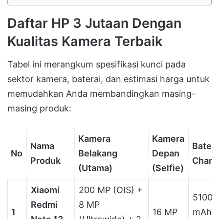
Daftar HP 3 Jutaan Dengan
Kualitas Kamera Terbaik
Tabel ini merangkum spesifikasi kunci pada
sektor kamera, baterai, dan estimasi harga untuk
memudahkan Anda membandingkan masing-
masing produk:
Kamera
Kamera
Nama
Batera
No
Belakang
Depan
Produk
Charg
(Utama)
(Selfie)
Xiaomi
200 MP (OIS) +
5100
Redmi
8 MP
1
16 MP
mAh,