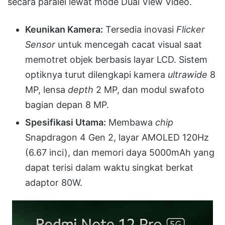
secara paralel lewat mode Dual View Video
.
Keunikan Kamera:
Tersedia inovasi
Flicker
Sensor
untuk mencegah cacat visual saat
memotret objek berbasis layar LCD
.
Sistem
optiknya turut dilengkapi kamera
ultrawide
8
MP, lensa
depth
2 MP, dan modul swafoto
bagian depan 8 MP
.
Spesifikasi Utama:
Membawa
chip
Snapdragon 4 Gen 2, layar AMOLED 120Hz
(6.67 inci), dan memori daya 5000mAh yang
dapat terisi dalam waktu singkat berkat
adaptor 80W
.