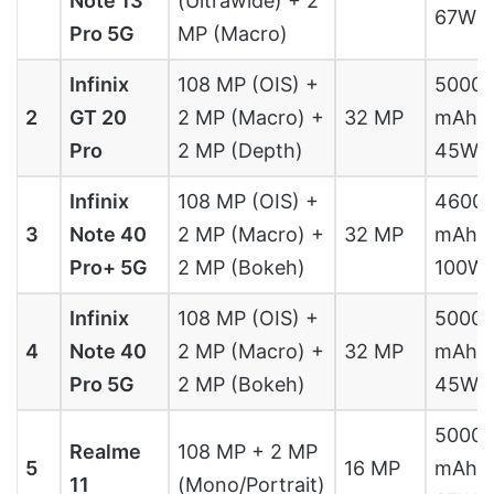
Note 13
(Ultrawide) + 2
67W
Pro 5G
MP (Macro)
Infinix
108 MP (OIS) +
5000
2
GT 20
2 MP (Macro) +
32 MP
mAh,
Pro
2 MP (Depth)
45W
Infinix
108 MP (OIS) +
4600
3
Note 40
2 MP (Macro) +
32 MP
mAh,
Pro+ 5G
2 MP (Bokeh)
100W
Infinix
108 MP (OIS) +
5000
4
Note 40
2 MP (Macro) +
32 MP
mAh,
Pro 5G
2 MP (Bokeh)
45W
5000
Realme
108 MP + 2 MP
5
16 MP
mAh,
11
(Mono/Portrait)