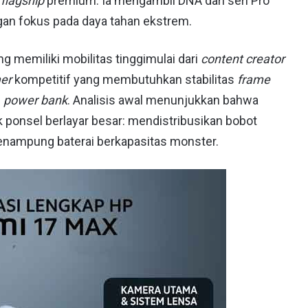
t
flagship
premium. Ia mengambil DNA dari seri Pro
gan fokus pada daya tahan ekstrem.
g memiliki mobilitas tinggimulai dari
content creator
er
kompetitif yang membutuhkan stabilitas
frame
e
power bank
. Analisis awal menunjukkan bahwa
 ponsel berlayar besar: mendistribusikan bobot
nampung baterai berkapasitas monster.