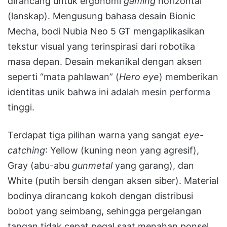
dirancang untuk ergonomi
gaming
horizontal
(lanskap). Mengusung bahasa desain Bionic
Mecha, bodi Nubia Neo 5 GT mengaplikasikan
tekstur visual yang terinspirasi dari robotika
masa depan. Desain mekanikal dengan aksen
seperti “mata pahlawan” (
Hero eye
) memberikan
identitas unik bahwa ini adalah mesin performa
tinggi.
Terdapat tiga pilihan warna yang sangat
eye-
catching
: Yellow (kuning neon yang agresif),
Gray (abu-abu
gunmetal
yang garang), dan
White (putih bersih dengan aksen siber). Material
bodinya dirancang kokoh dengan distribusi
bobot yang seimbang, sehingga pergelangan
tangan tidak cepat pegal saat menahan ponsel