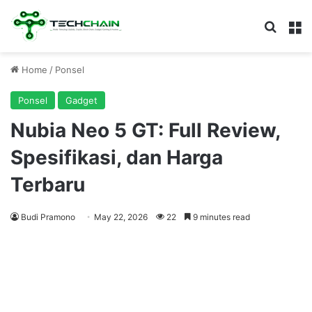
Search
M
Home
/
Ponsel
Ponsel
Gadget
Nubia Neo 5 GT: Full Review,
Spesifikasi, dan Harga
Terbaru
Budi Pramono
May 22, 2026
22
9 minutes read