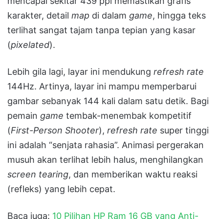
mencapai sekitar 439 ppi memastikan grafis
karakter, detail
map
di dalam
game
, hingga teks
terlihat sangat tajam tanpa tepian yang kasar
(
pixelated
).
Lebih gila lagi, layar ini mendukung
refresh rate
144Hz. Artinya, layar ini mampu memperbarui
gambar sebanyak 144 kali dalam satu detik. Bagi
pemain
game
tembak-menembak kompetitif
(
First-Person Shooter
),
refresh rate
super tinggi
ini adalah “senjata rahasia”. Animasi pergerakan
musuh akan terlihat lebih halus, menghilangkan
screen tearing
, dan memberikan waktu reaksi
(refleks) yang lebih cepat.
Baca juga:
10 Pilihan HP Ram 16 GB yang Anti-