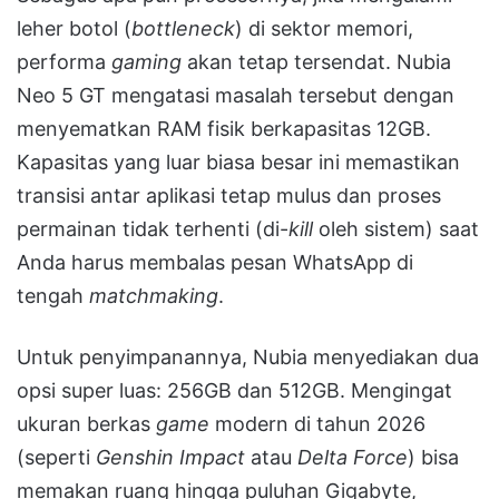
leher botol (
bottleneck
) di sektor memori,
performa
gaming
akan tetap tersendat. Nubia
Neo 5 GT mengatasi masalah tersebut dengan
menyematkan RAM fisik berkapasitas 12GB.
Kapasitas yang luar biasa besar ini memastikan
transisi antar aplikasi tetap mulus dan proses
permainan tidak terhenti (di-
kill
oleh sistem) saat
Anda harus membalas pesan WhatsApp di
tengah
matchmaking
.
Untuk penyimpanannya, Nubia menyediakan dua
opsi super luas: 256GB dan 512GB. Mengingat
ukuran berkas
game
modern di tahun 2026
(seperti
Genshin Impact
atau
Delta Force
) bisa
memakan ruang hingga puluhan Gigabyte,