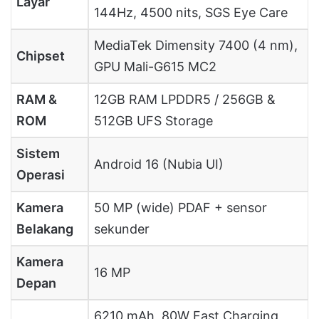
Layar
144Hz, 4500 nits, SGS Eye Care
MediaTek Dimensity 7400 (4 nm),
Chipset
GPU Mali-G615 MC2
RAM &
12GB RAM LPDDR5 / 256GB &
ROM
512GB UFS Storage
Sistem
Android 16 (Nubia UI)
Operasi
Kamera
50 MP (wide) PDAF + sensor
Belakang
sekunder
Kamera
16 MP
Depan
6210 mAh, 80W Fast Charging,