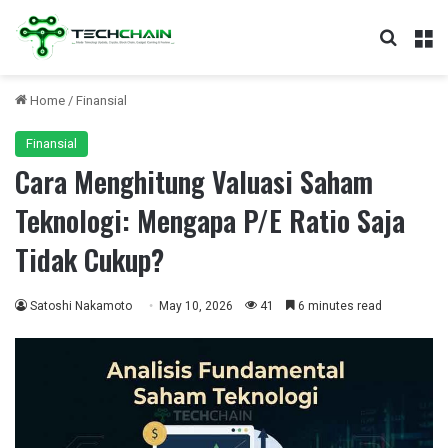
Search
M
Home
/
Finansial
Finansial
Cara Menghitung Valuasi Saham
Teknologi: Mengapa P/E Ratio Saja
Tidak Cukup?
Satoshi Nakamoto
May 10, 2026
41
6 minutes read