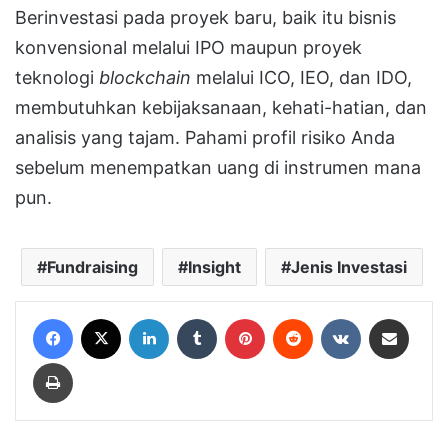
Berinvestasi pada proyek baru, baik itu bisnis
konvensional melalui IPO maupun proyek
teknologi
blockchain
melalui ICO, IEO, dan IDO,
membutuhkan kebijaksanaan, kehati-hatian, dan
analisis yang tajam. Pahami profil risiko Anda
sebelum menempatkan uang di instrumen mana
pun.
Fundraising
Insight
Jenis Investasi
Facebook
X
LinkedIn
Tumblr
Pinterest
Reddit
VKontakte
Share via Email
Print