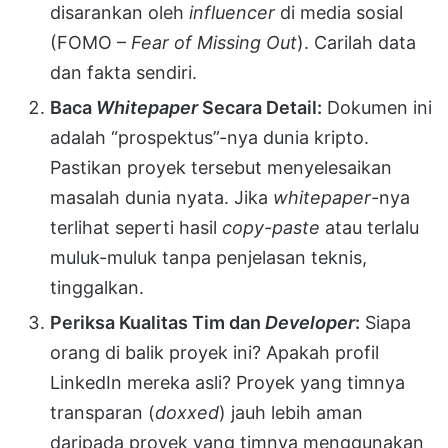
disarankan oleh
influencer
di media sosial
(FOMO –
Fear of Missing Out
). Carilah data
dan fakta sendiri.
Baca
Whitepaper
Secara Detail:
Dokumen ini
adalah “prospektus”-nya dunia kripto.
Pastikan proyek tersebut menyelesaikan
masalah dunia nyata. Jika
whitepaper
-nya
terlihat seperti hasil
copy-paste
atau terlalu
muluk-muluk tanpa penjelasan teknis,
tinggalkan.
Periksa Kualitas Tim dan
Developer
:
Siapa
orang di balik proyek ini? Apakah profil
LinkedIn mereka asli? Proyek yang timnya
transparan (
doxxed
) jauh lebih aman
daripada proyek yang timnya menggunakan