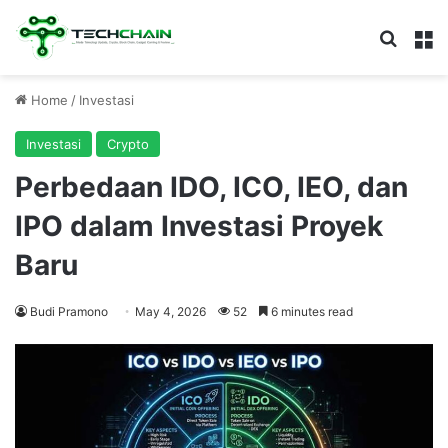
Search
M
Home
/
Investasi
Investasi
Crypto
Perbedaan IDO, ICO, IEO, dan
IPO dalam Investasi Proyek
Baru
Budi Pramono
May 4, 2026
52
6 minutes read