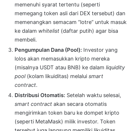
memenuhi syarat tertentu (seperti
memegang token asli dari DEX tersebut) dan
memenangkan semacam “lotre” untuk masuk
ke dalam
whitelist
(daftar putih) agar bisa
membeli.
Pengumpulan Dana (Pool):
Investor yang
lolos akan memasukkan kripto mereka
(misalnya USDT atau BNB) ke dalam
liquidity
pool
(kolam likuiditas) melalui
smart
contract
.
Distribusi Otomatis:
Setelah waktu selesai,
smart contract
akan secara otomatis
mengirimkan token baru ke dompet kripto
(seperti MetaMask) milik investor. Token
tersebut juga langsung memiliki likuiditas