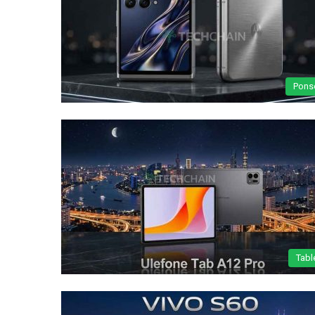
Pons
Tabl