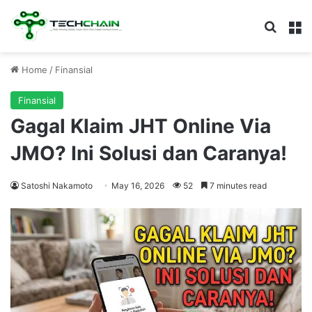
Search
M
Home
/
Finansial
Finansial
Gagal Klaim JHT Online Via
JMO? Ini Solusi dan Caranya!
Satoshi Nakamoto
May 16, 2026
52
7 minutes read