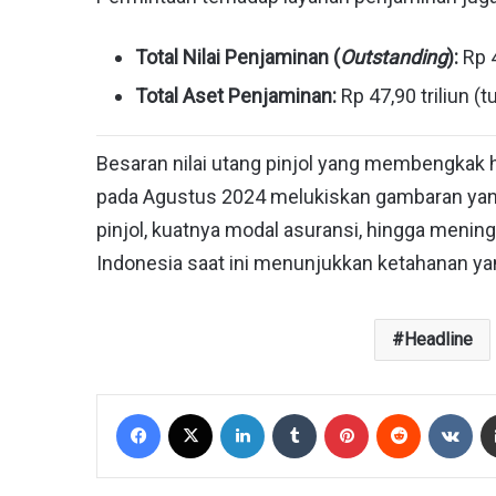
Total Nilai Penjaminan (
Outstanding
):
Rp 4
Total Aset Penjaminan:
Rp 47,90 triliun (
Besaran nilai utang pinjol yang membengkak h
pada Agustus 2024 melukiskan gambaran yang 
pinjol, kuatnya modal asuransi, hingga meni
Indonesia saat ini menunjukkan ketahanan ya
Headline
Facebook
X
LinkedIn
Tumblr
Pinterest
Reddit
VKontakte