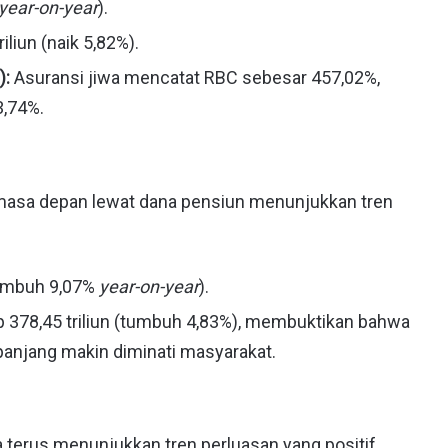
year-on-year
).
iliun (naik 5,82%).
):
Asuransi jiwa mencatat RBC sebesar 457,02%,
,74%.
asa depan lewat dana pensiun menunjukkan tren
(tumbuh 9,07%
year-on-year
).
 378,45 triliun (tumbuh 4,83%), membuktikan bahwa
panjang makin diminati masyarakat.
 terus menunjukkan tren perluasan yang positif.