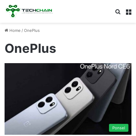
Search
M
Home
/
OnePlus
OnePlus
Ponsel