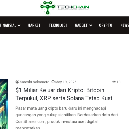
FINANSIAL
MARKET
TEKNOLOGI
GADGET
CRYPTO
NEW
Satoshi Nakamoto
May 19, 2026
13
$1 Miliar Keluar dari Kripto: Bitcoin
Terpukul, XRP serta Solana Tetap Kuat
Pasar mata uang kripto baru-baru ini menghadapi
guncangan yang cukup signifikan. Berdasarkan data dari
CoinShares.com, produk investasi aset digital
mencatatkan…