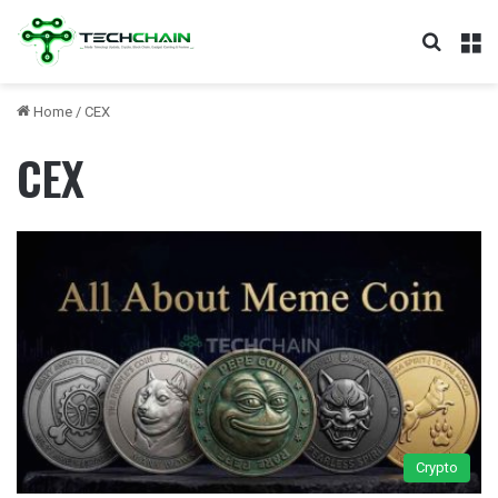
Search
M
Home
/
CEX
CEX
Crypto