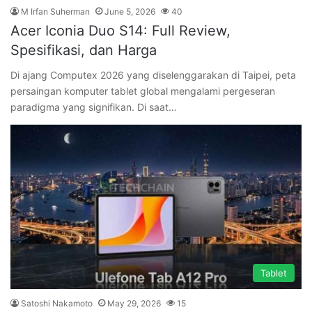
M Irfan Suherman
June 5, 2026
40
Acer Iconia Duo S14: Full Review,
Spesifikasi, dan Harga
Di ajang Computex 2026 yang diselenggarakan di Taipei, peta
persaingan komputer tablet global mengalami pergeseran
paradigma yang signifikan. Di saat…
Tablet
Satoshi Nakamoto
May 29, 2026
15