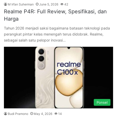
M Irfan Suherman
June 5, 2026
42
Realme P4R: Full Review, Spesifikasi, dan
Harga
Tahun 2026 menjadi saksi bagaimana batasan teknologi pada
perangkat pintar kelas menengah terus didobrak. Realme,
sebagai salah satu pelopor inovasi…
Ponsel
Budi Pramono
May 4, 2026
14