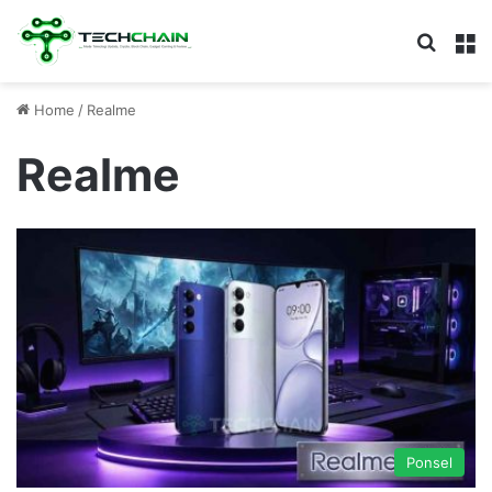
Search
M
Home
/
Realme
Realme
Ponsel