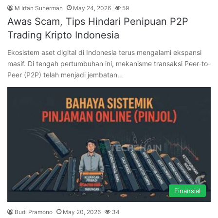
M Irfan Suherman
May 24, 2026
59
Awas Scam, Tips Hindari Penipuan P2P
Trading Kripto Indonesia
Ekosistem aset digital di Indonesia terus mengalami ekspansi
masif. Di tengah pertumbuhan ini, mekanisme transaksi Peer-to-
Peer (P2P) telah menjadi jembatan…
Finansial
Budi Pramono
May 20, 2026
34