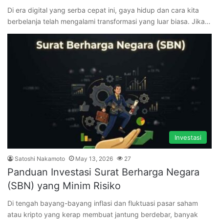
Di era digital yang serba cepat ini, gaya hidup dan cara kita
berbelanja telah mengalami transformasi yang luar biasa. Jika…
Investasi
Satoshi Nakamoto
May 13, 2026
27
Panduan Investasi Surat Berharga Negara
(SBN) yang Minim Risiko
Di tengah bayang-bayang inflasi dan fluktuasi pasar saham
atau kripto yang kerap membuat jantung berdebar, banyak