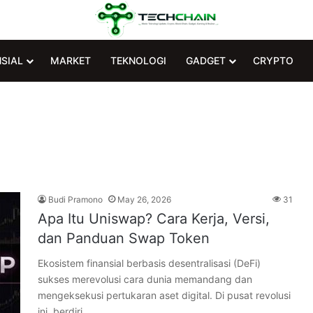
NSIAL
MARKET
TEKNOLOGI
GADGET
CRYPTO
Budi Pramono
May 26, 2026
31
Apa Itu Uniswap? Cara Kerja, Versi,
dan Panduan Swap Token
Ekosistem finansial berbasis desentralisasi (DeFi)
sukses merevolusi cara dunia memandang dan
mengeksekusi pertukaran aset digital. Di pusat revolusi
ini, berdiri…