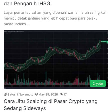
dan Pengaruh IHSG!
Layar pemantau saham yang dipenuhi warna merah sering kali
memicu detak jantung yang lebih cepat bagi para pelaku
pasar. Indeks…
Crypto
Satoshi Nakamoto
May 29, 2026
17
Cara Jitu Scalping di Pasar Crypto yang
Sedang Sideways