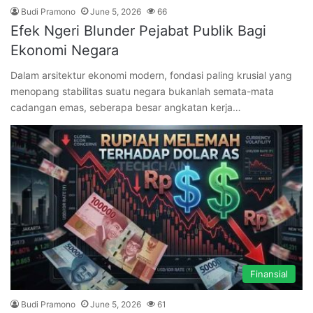
Budi Pramono
June 5, 2026
66
Efek Ngeri Blunder Pejabat Publik Bagi
Ekonomi Negara
Dalam arsitektur ekonomi modern, fondasi paling krusial yang
menopang stabilitas suatu negara bukanlah semata-mata
cadangan emas, seberapa besar angkatan kerja…
Finansial
Budi Pramono
June 5, 2026
61