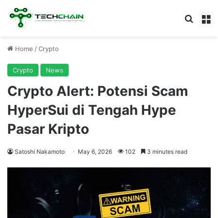
Search
M
Home
/
Crypto
Crypto
News
Crypto Alert: Potensi Scam
HyperSui di Tengah Hype
Pasar Kripto
Satoshi Nakamoto
May 6, 2026
102
3 minutes read