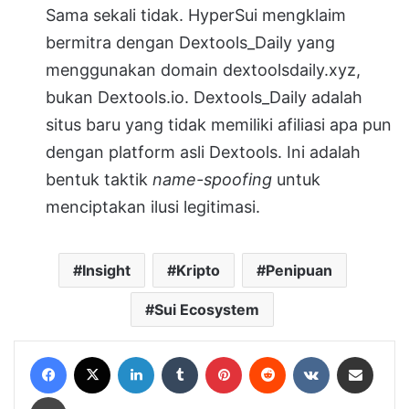
Sama sekali tidak
.
HyperSui
mengklaim
bermitra dengan Dextools_Daily yang
menggunakan domain dextoolsdaily.xyz,
bukan Dextools.io
.
Dextools_Daily adalah
situs baru yang tidak memiliki afiliasi apa pun
dengan platform asli Dextools
.
Ini adalah
bentuk taktik
name-spoofing
untuk
menciptakan ilusi legitimasi
.
Insight
Kripto
Penipuan
Sui Ecosystem
Facebook
X
LinkedIn
Tumblr
Pinterest
Reddit
VKontakte
Share via Email
Print